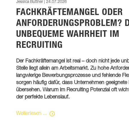
Jessica Büttner |
24.07.2026
FACHKRÄFTEMANGEL ODER
ANFORDERUNGSPROBLEM? D
UNBEQUEME WAHRHEIT IM
RECRUITING
Der Fachkräftemangel ist real – doch nicht jede un
Stelle liegt allein am Arbeitsmarkt. Zu hohe Anford
langwierige Bewerbungsprozesse und fehlende Flexi
sorgen häufig dafür, dass Unternehmen geeignete
übersehen. Warum im Recruiting Potenzial oft wichti
der perfekte Lebenslauf.
Fachkräftemangel
Weiterlesen ...
oder
Anforderungsproblem?