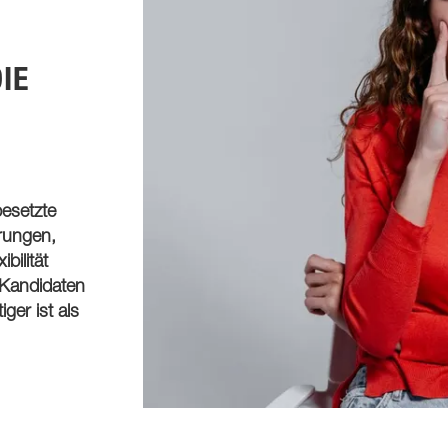
IE
besetzte
erungen,
bilität
 Kandidaten
ger ist als