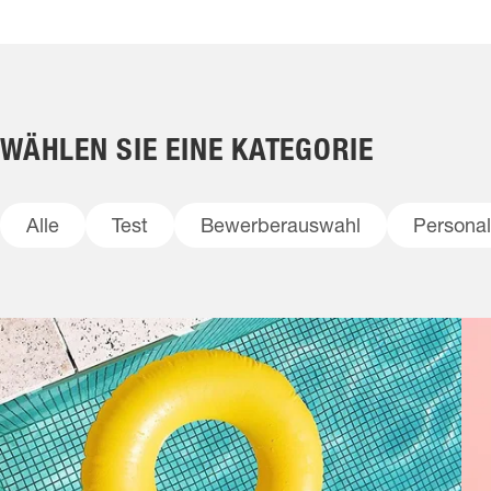
Die
unbequeme
Wahrheit
im
Recruiting
WÄHLEN SIE EINE KATEGORIE
Alle
Test
Bewerberauswahl
Persona