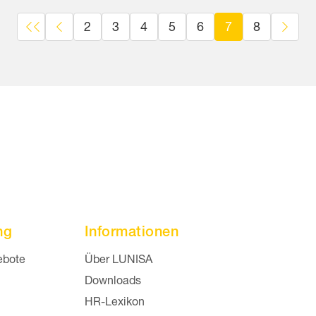
2
3
4
5
6
7
8
ng
Informationen
 überspringen
Navigation überspringen
ebote
Über LUNISA
Downloads
HR-Lexikon