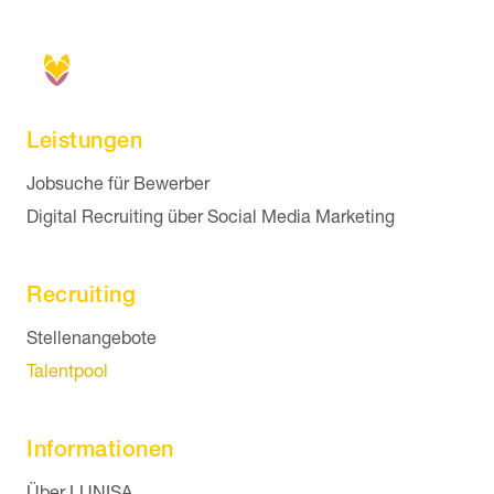
Leistungen
Navigation überspringen
Jobsuche für Bewerber
Digital Recruiting über Social Media Marketing
Recruiting
Navigation überspringen
Stellenangebote
Talentpool
Informationen
Navigation überspringen
Über LUNISA