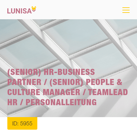
(SENIOR) HR-BUSINESS
PARTNER / (SENIOR) PEOPLE &
CULTURE MANAGER / TEAMLEAD
HR / PERSONALLEITUNG
ID: 5955