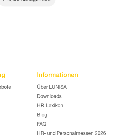
ng
Informationen
 überspringen
Navigation überspringen
ebote
Über LUNISA
Downloads
HR-Lexikon
Blog
FAQ
HR- und Personalmessen 2026