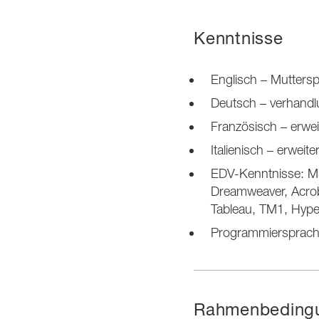
Kenntnisse
Englisch – Mutters
Deutsch – verhandl
Französisch – erwei
Italienisch – erweit
EDV-Kenntnisse: MS
Dreamweaver, Acrob
Tableau, TM1, Hype
Programmiersprach
Rahmenbeding