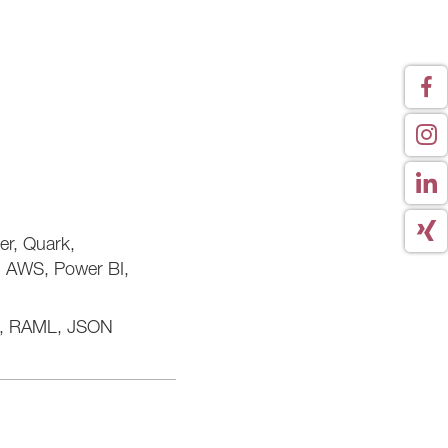
er, Quark,
, AWS, Power BI,
QL, RAML, JSON