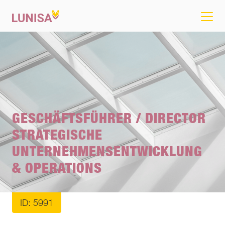
GESCHÄFTSFÜHRER / DIRECTOR
STRATEGISCHE
UNTERNEHMENSENTWICKLUNG
& OPERATIONS
ID: 5991