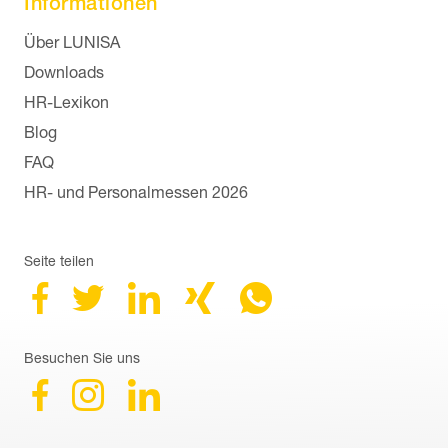
Informationen
Navigation überspringen
Über LUNISA
Downloads
HR-Lexikon
Blog
FAQ
HR- und Personalmessen 2026
Seite teilen
Besuchen Sie uns