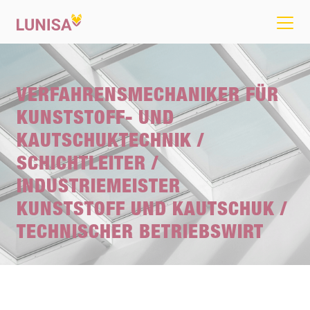
VERFAHRENSMECHANIKER FÜR
KUNSTSTOFF- UND
KAUTSCHUKTECHNIK /
SCHICHTLEITER /
INDUSTRIEMEISTER
KUNSTSTOFF UND KAUTSCHUK /
TECHNISCHER BETRIEBSWIRT