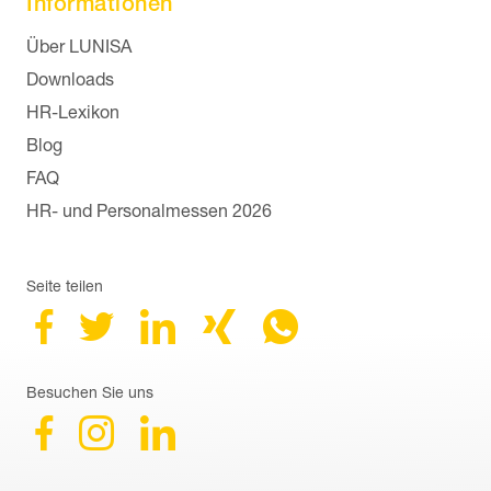
Informationen
Navigation überspringen
Über LUNISA
Downloads
HR-Lexikon
Blog
FAQ
HR- und Personalmessen 2026
Seite teilen
Besuchen Sie uns