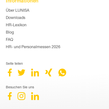
Informationen
Navigation überspringen
Über LUNISA
Downloads
HR-Lexikon
Blog
FAQ
HR- und Personalmessen 2026
Seite teilen
Besuchen Sie uns