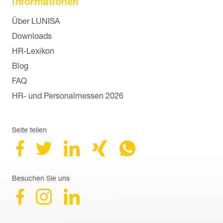
Informationen
Navigation überspringen
Über LUNISA
Downloads
HR-Lexikon
Blog
FAQ
HR- und Personalmessen 2026
Seite teilen
Besuchen Sie uns