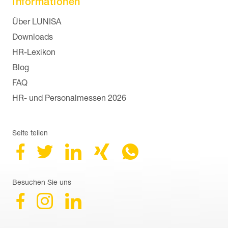
Informationen
Navigation überspringen
Über LUNISA
Downloads
HR-Lexikon
Blog
FAQ
HR- und Personalmessen 2026
Seite teilen
Besuchen Sie uns