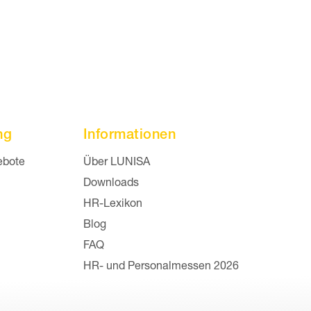
ng
Informationen
 überspringen
Navigation überspringen
ebote
Über LUNISA
Downloads
HR-Lexikon
Blog
FAQ
HR- und Personalmessen 2026