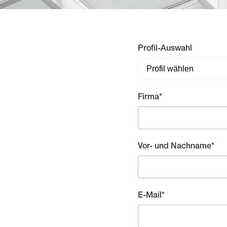
Profil-Auswahl
Pflichtfeld
Firma
*
Pflichtfeld
Vor- und Nachname
*
Pflichtfeld
E-Mail
*