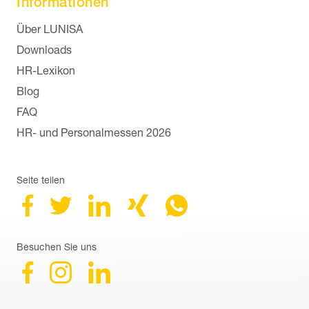
Informationen
Navigation überspringen
Über LUNISA
Downloads
HR-Lexikon
Blog
FAQ
HR- und Personalmessen 2026
Seite teilen
Besuchen Sie uns