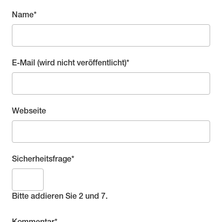
Pflichtfeld
Name
*
Pflichtfeld
E-Mail (wird nicht veröffentlicht)
*
Webseite
Pflichtfeld
Sicherheitsfrage
*
Bitte addieren Sie 2 und 7.
Pflichtfeld
Kommentar
*