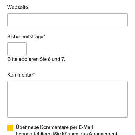
Webseite
Pflichtfeld
Sicherheitsfrage
*
Bitte addieren Sie 8 und 7.
Pflichtfeld
Kommentar
*
Über neue Kommentare per E-Mail
benachrichtigen (Sie können das Abonnement